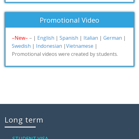
Promotional Video
–New–
– |
English
|
Spanish
|
Italian
|
German
|
Swedish
|
Indonesian
|
Vietnamese
|
Promotional videos were created by students.
Long term
—–STUDENT VISA—–