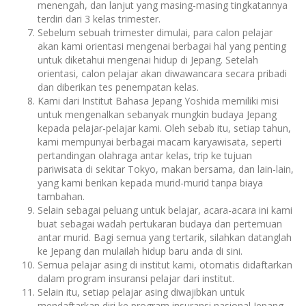
menengah, dan lanjut yang masing-masing tingkatannya
terdiri dari 3 kelas trimester.
Sebelum sebuah trimester dimulai, para calon pelajar
akan kami orientasi mengenai berbagai hal yang penting
untuk diketahui mengenai hidup di Jepang. Setelah
orientasi, calon pelajar akan diwawancara secara pribadi
dan diberikan tes penempatan kelas.
Kami dari Institut Bahasa Jepang Yoshida memiliki misi
untuk mengenalkan sebanyak mungkin budaya Jepang
kepada pelajar-pelajar kami. Oleh sebab itu, setiap tahun,
kami mempunyai berbagai macam karyawisata, seperti
pertandingan olahraga antar kelas, trip ke tujuan
pariwisata di sekitar Tokyo, makan bersama, dan lain-lain,
yang kami berikan kepada murid-murid tanpa biaya
tambahan.
Selain sebagai peluang untuk belajar, acara-acara ini kami
buat sebagai wadah pertukaran budaya dan pertemuan
antar murid. Bagi semua yang tertarik, silahkan datanglah
ke Jepang dan mulailah hidup baru anda di sini.
Semua pelajar asing di institut kami, otomatis didaftarkan
dalam program insuransi pelajar dari institut.
Selain itu, setiap pelajar asing diwajibkan untuk
mendaftarkan diri ke program insuransi nasional Jepang