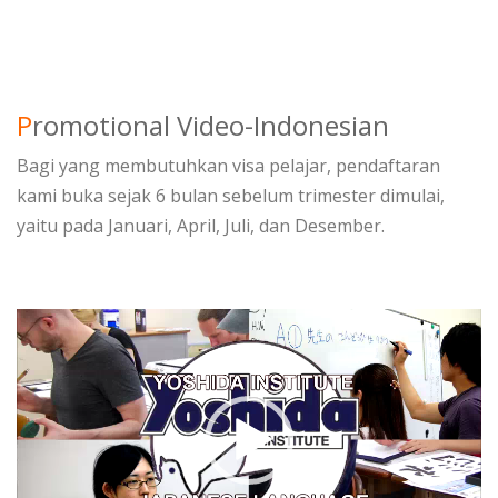
P
romotional Video-Indonesian
Bagi yang membutuhkan visa pelajar, pendaftaran
kami buka sejak 6 bulan sebelum trimester dimulai,
yaitu pada Januari, April, Juli, dan Desember.
動
画
プ
レ
ー
ヤ
ー