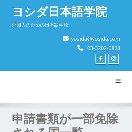
Skip
ヨシダ日本語学院
to
content
外国人のための日本語学校
yosida@yosida.com
03-3202-0828
Toggl
申請書類が一部免除