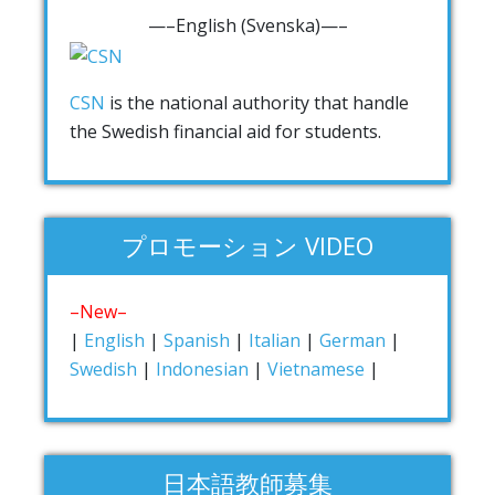
—–English (Svenska)—–
CSN
is the national authority that handle
the Swedish financial aid for students.
プロモーション VIDEO
–New–
|
English
|
Spanish
|
Italian
|
German
|
Swedish
|
Indonesian
|
Vietnamese
|
日本語教師募集