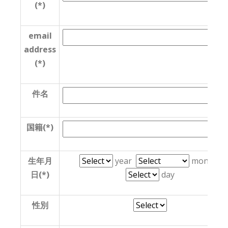
(*)
email
address
(*)
件名
国籍(*)
生年月
year
month
日(*)
day
性別