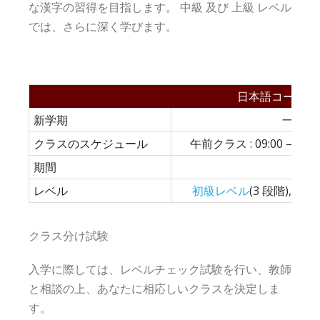
な漢字の習得を目指します。 中級 及び 上級 レベル
では、さらに深く学びます。
日本語コース
新学期
一月 / 
クラスのスケジュール
午前クラス : 09:00 – 12:2
期間
三ヵ
レベル
初級レベル
(3 段階),
中級
クラス分け試験
入学に際しては、レベルチェック試験を行い、教師
と相談の上、あなたに相応しいクラスを決定しま
す。