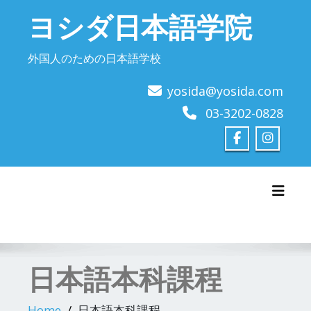
Skip
ヨシダ日本語学院
to
content
外国人のための日本語学校
yosida@yosida.com
03-3202-0828
Toggl
日本語本科課程
Home
日本語本科課程