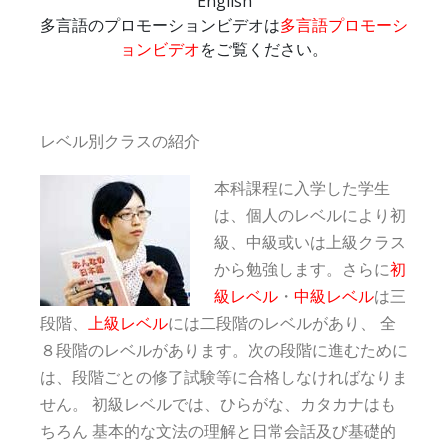
English
多言語のプロモーションビデオは
多言語プロモーシ
ョンビデオ
をご覧ください。
レベル別クラスの紹介
本科課程に入学した学生
は、個人のレベルにより初
級、中級或いは上級クラス
から勉強します。さらに
初
級レベル
・
中級レベル
は三
段階、
上級レベル
には二段階のレベルがあり、 全
８段階のレベルがあります。次の段階に進むために
は、段階ごとの修了試験等に合格しなければなりま
せん。 初級レベルでは、ひらがな、カタカナはも
ちろん 基本的な文法の理解と日常会話及び基礎的