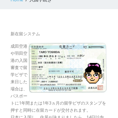
新在留システム
成田空港
や羽田空
港の入国
審査で留
学ビザで
来日した
場合は、
パスポー
トに1年間または1年3ヵ月の留学ビザのスタンプを
押すと同時に在留カードが交付されます。
日本に入国し、住居が決まりましたら、14日以内